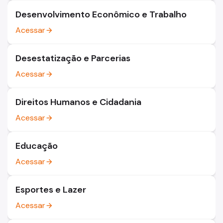
Desenvolvimento Econômico e Trabalho
Acessar
arrow_forward
Desestatização e Parcerias
Acessar
arrow_forward
Direitos Humanos e Cidadania
Acessar
arrow_forward
Educação
Acessar
arrow_forward
Esportes e Lazer
Acessar
arrow_forward