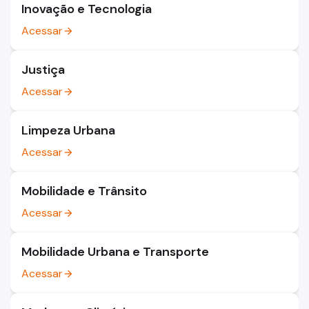
Inovação e Tecnologia
Acessar
arrow_forward
Justiça
Acessar
arrow_forward
Limpeza Urbana
Acessar
arrow_forward
Mobilidade e Trânsito
Acessar
arrow_forward
Mobilidade Urbana e Transporte
Acessar
arrow_forward