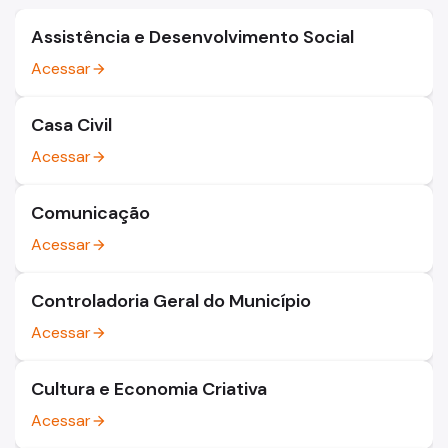
Assistência e Desenvolvimento Social
Acessar
arrow_forward
Casa Civil
Acessar
arrow_forward
Comunicação
Acessar
arrow_forward
Controladoria Geral do Município
Acessar
arrow_forward
Cultura e Economia Criativa
Acessar
arrow_forward