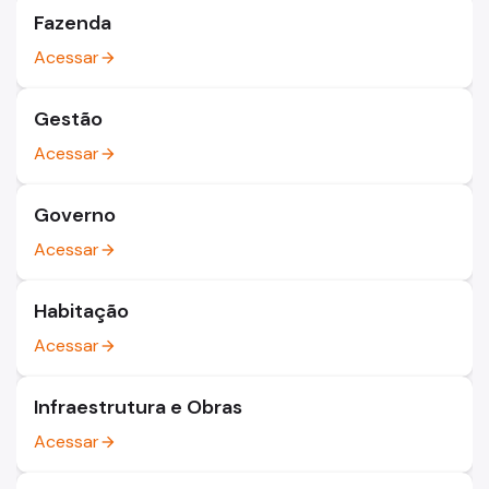
Fazenda
Acessar
arrow_forward
Gestão
Acessar
arrow_forward
Governo
Acessar
arrow_forward
Habitação
Acessar
arrow_forward
Infraestrutura e Obras
Acessar
arrow_forward