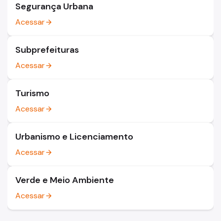
Segurança Urbana
Acessar
arrow_forward
Subprefeituras
Acessar
arrow_forward
Turismo
Acessar
arrow_forward
Urbanismo e Licenciamento
Acessar
arrow_forward
Verde e Meio Ambiente
Acessar
arrow_forward