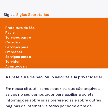
Siglas:
Siglas Secretarias
Prefeitura de São
Paulo
Serviços para o
Cidadão
Serviços para
Empresas
Serviços para o
Servidor
Acontece na
cidade
A Prefeitura de São Paulo valoriza sua privacidade!
LinkedIn da Prefeitura de São Paulo
TikTok da Prefeitura de São Paulo
YouTube da Prefeitura de São Paulo
X da Prefeitura de São Paulo
Instagram da Prefeitura de São Paulo
Facebook da Prefeitura de São Paulo
Em nosso site, utilizamos cookies, que são arquivos
Diário Oficial
salvos no seu computador para auxiliar a coletar
informações sobre suas preferências e sobre outras
páginas da internet visitadas por você a fim de