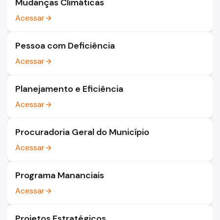
Mudanças Climáticas
Acessar
arrow_forward
Pessoa com Deficiência
Acessar
arrow_forward
Planejamento e Eficiência
Acessar
arrow_forward
Procuradoria Geral do Município
Acessar
arrow_forward
Programa Mananciais
Acessar
arrow_forward
Projetos Estratégicos