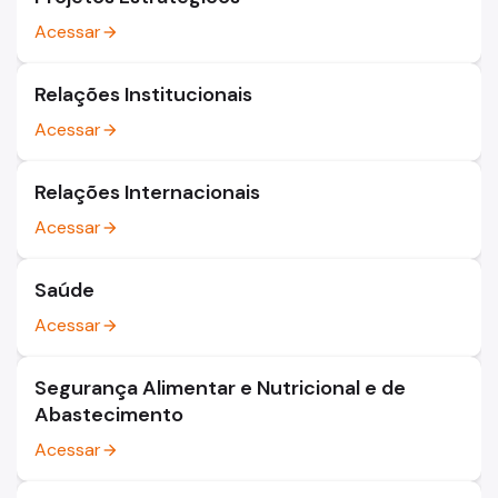
Acessar
arrow_forward
Relações Institucionais
Acessar
arrow_forward
Relações Internacionais
Acessar
arrow_forward
Saúde
Acessar
arrow_forward
Segurança Alimentar e Nutricional e de
Abastecimento
Acessar
arrow_forward