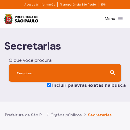
Divisor de acesso à informação
Divisor de transpa
Pular para o Conteúdo principal
Acesso à informação
Transparência São Paulo
156
Prefeitura de São Paulo
menu
Menu
Secretarias
O que você procura
search
Incluir palavras exatas na busca
Prefeitura de São Paulo
Órgãos públicos
Secretarias