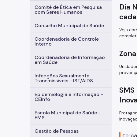
Dia 
Comitê de Ética em Pesquisa
com Seres Humanos
cada
Conselho Municipal de Saúde
Veja com
complet
Coordenadoria de Controle
Interno
Zona
Coordenadoria de Informação
em Saúde
Unidades
prevenç
Infecções Sexualmente
Transmissíveis - IST/AIDS
SMS 
Epidemiologia e Informação -
Inov
CEInfo
Escola Municipal de Saúde -
Protagon
EMS
inovação
Gestão de Pessoas
terça