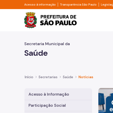
Pular para o Conteúdo principal
Divisor de acesso à informação
Divisor d
Acesso à informação
Transparência São Paulo
Legisla
Prefeitura de São Pa
Secretaria Municipal da
Saúde
Início
Secretarias
Saúde
Notícias
Imagem 
Acesso à Informação
Participação Social