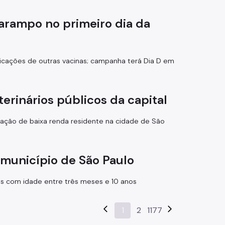
sarampo no primeiro dia da
plicações de outras vacinas; campanha terá Dia D em
erinários públicos da capital
ulação de baixa renda residente na cidade de São
 município de São Paulo
atos com idade entre três meses e 10 anos
arrow_back_ios
1
2
1177
arrow_forward_ios